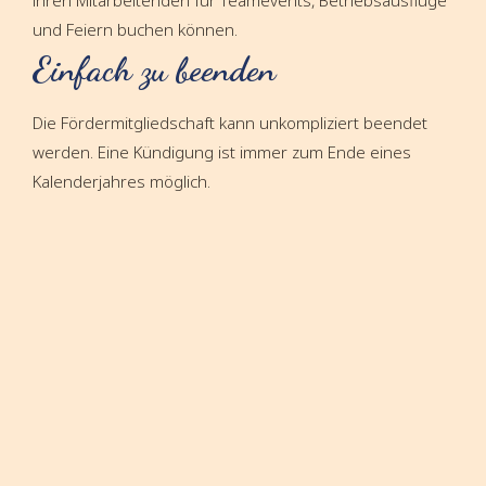
und Feiern buchen können.
Einfach zu beenden
Die Fördermitgliedschaft kann unkompliziert beendet
werden. Eine Kündigung ist immer zum Ende eines
Kalenderjahres möglich.
Infomaterial
Wir stellen zu unseren Projekten gerne Infos und Fotos
zur Verfügung. Zum Jahresende gestalteten wir einen
ansprechenden und aussagekräftigen Jahresrückblick
für unsere Partner.
Partner-Logo
Für Fördermitglieder stellen wir ein Logo zur Verfügung,