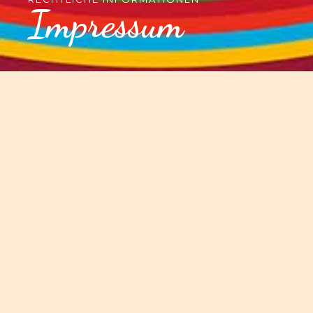
Impressum
Anbieter
Lindenhof e.V. Initiativen für Mensch und Natur
Erlenweg 5
51545 Waldbröl-Diezenkausen
Deutschland
Eintragung im Register
Vereinsregister:
VR 3921
Registergericht: Amtsgericht Siegburg
Vertretungsberechtigte